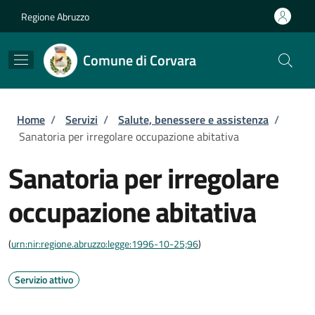
Salta al contenuto principale
Skip to footer content
Regione Abruzzo
Comune di Corvara
Briciole di pane
Home
/
Servizi
/
Salute, benessere e assistenza
/
Sanatoria per irregolare occupazione abitativa
Sanatoria per irregolare
occupazione abitativa
(
urn:nir:regione.abruzzo:legge:1996-10-25;96
)
Servizio attivo