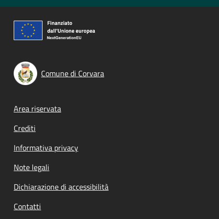
Comune di Corvara
Footer menu
Area riservata
Crediti
Informativa privacy
Note legali
Dichiarazione di accessibilità
Contatti