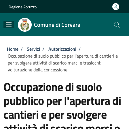
Salta al contenuto principale
Skip to footer content
Regione Abruzzo
Comune di Corvara
Briciole di pane
Home
/
Servizi
/
Autorizzazioni
/
Occupazione di suolo pubblico per l'apertura di cantieri e
per svolgere attività di scarico merci e traslochi:
volturazione della concessione
Occupazione di suolo
pubblico per l'apertura di
cantieri e per svolgere
attività di scarico merci e