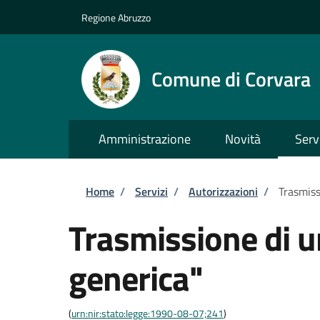
Salta al contenuto principale
Skip to footer content
Regione Abruzzo
Comune di Corvara
Amministrazione
Novità
Serv
Briciole di pane
Home
/
Servizi
/
Autorizzazioni
/
Trasmiss
Trasmissione di 
generica"
(
urn:nir:stato:legge:1990-08-07;241
)