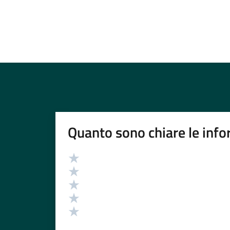
Quanto sono chiare le info
Valutazione
Valuta 5 stelle su 5
Valuta 4 stelle su 5
Valuta 3 stelle su 5
Valuta 2 stelle su 5
Valuta 1 stelle su 5