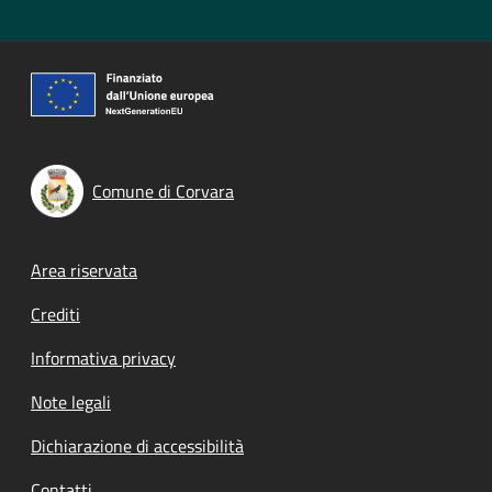
Comune di Corvara
Footer menu
Area riservata
Crediti
Informativa privacy
Note legali
Dichiarazione di accessibilità
Contatti