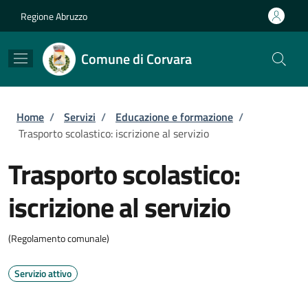
Salta al contenuto principale
Skip to footer content
Regione Abruzzo
Comune di Corvara
Briciole di pane
Home
/
Servizi
/
Educazione e formazione
/
Trasporto scolastico: iscrizione al servizio
Trasporto scolastico:
iscrizione al servizio
(Regolamento comunale)
Servizio attivo