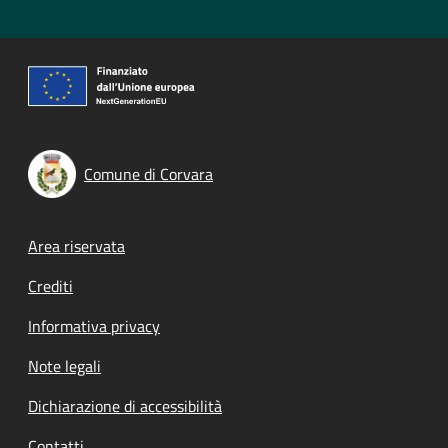
Comune di Corvara
Footer menu
Area riservata
Crediti
Informativa privacy
Note legali
Dichiarazione di accessibilità
Contatti