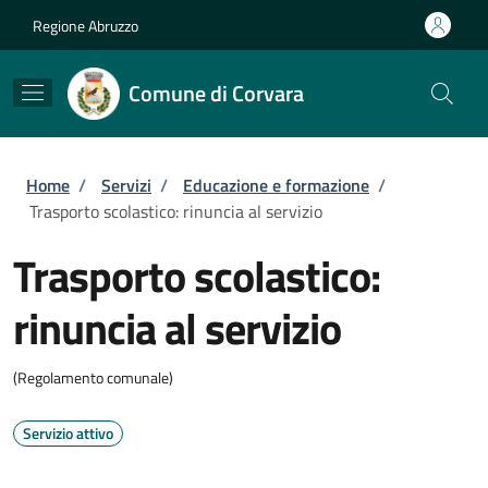
Salta al contenuto principale
Skip to footer content
Regione Abruzzo
Comune di Corvara
Briciole di pane
Home
/
Servizi
/
Educazione e formazione
/
Trasporto scolastico: rinuncia al servizio
Trasporto scolastico:
rinuncia al servizio
(Regolamento comunale)
Servizio attivo