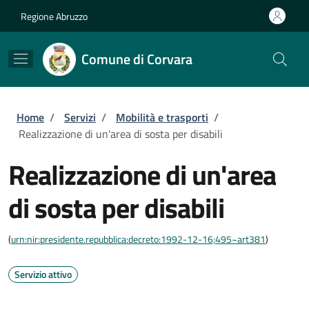
Salta al contenuto principale
Skip to footer content
Regione Abruzzo
Comune di Corvara
Briciole di pane
Home
/
Servizi
/
Mobilità e trasporti
/
Realizzazione di un'area di sosta per disabili
Realizzazione di un'area
di sosta per disabili
(
urn:nir:presidente.repubblica:decreto:1992-12-16;495~art381
)
Servizio attivo