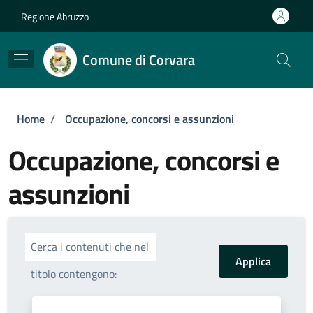
Salta al contenuto principale
Skip to footer content
Regione Abruzzo
Comune di Corvara
Briciole di pane
Home
/
Occupazione, concorsi e assunzioni
Occupazione, concorsi e
assunzioni
Cerca i contenuti che nel
titolo contengono: