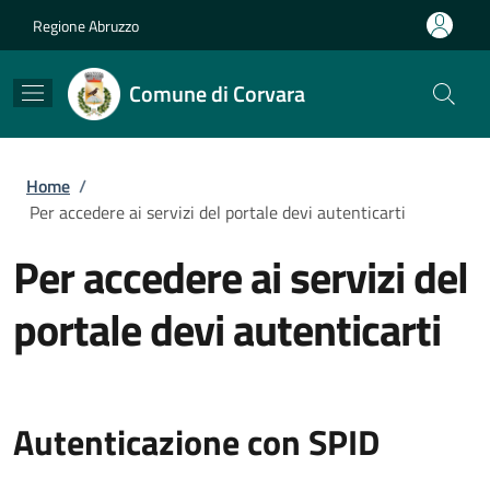
Salta al contenuto principale
Skip to footer content
Regione Abruzzo
Comune di Corvara
Briciole di pane
Home
/
Per accedere ai servizi del portale devi autenticarti
Per accedere ai servizi del
portale devi autenticarti
Autenticazione con SPID