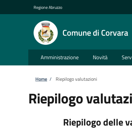
Salta al contenuto principale
Skip to footer content
Regione Abruzzo
Comune di Corvara
Amministrazione
Novità
Serv
Briciole di pane
Home
/
Riepilogo valutazioni
Riepilogo valutaz
Riepilogo delle v