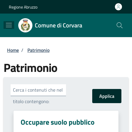
Salta al contenuto principale
Skip to footer content
Regione Abruzzo
Comune di Corvara
Briciole di pane
Home
/
Patrimonio
Patrimonio
Cerca i contenuti che nel
titolo contengono:
Occupare suolo pubblico