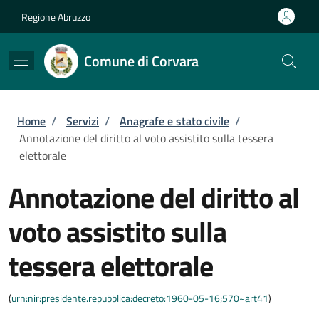
Salta al contenuto principale
Skip to footer content
Regione Abruzzo
Comune di Corvara
Briciole di pane
Home
/
Servizi
/
Anagrafe e stato civile
/
Annotazione del diritto al voto assistito sulla tessera
elettorale
Annotazione del diritto al
voto assistito sulla
tessera elettorale
(
urn:nir:presidente.repubblica:decreto:1960-05-16;570~art41
)