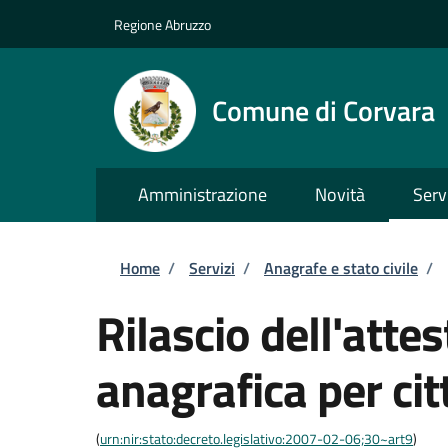
Salta al contenuto principale
Skip to footer content
Regione Abruzzo
Comune di Corvara
Amministrazione
Novità
Serv
Briciole di pane
Home
/
Servizi
/
Anagrafe e stato civile
/
Rilascio dell'attes
anagrafica per cit
(
urn:nir:stato:decreto.legislativo:2007-02-06;30~art9
)